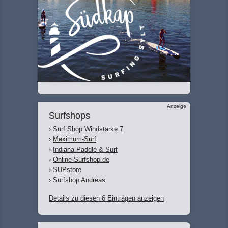
Anzeige
Surfshops
›
Surf Shop Windstärke 7
›
Maximum-Surf
›
Indiana Paddle & Surf
›
Online-Surfshop.de
›
SUPstore
›
Surfshop Andreas
Details zu diesen 6 Einträgen anzeigen