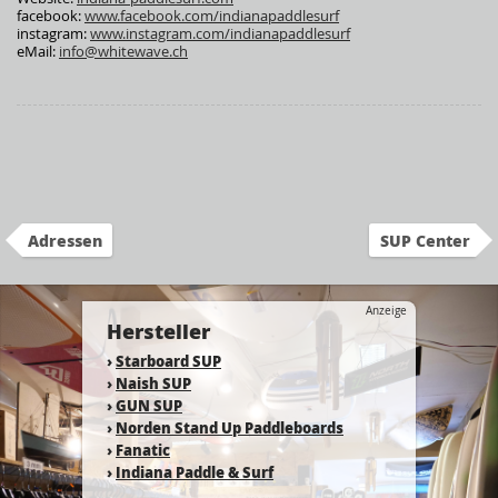
facebook:
www.facebook.com/indianapaddlesurf
instagram:
www.instagram.com/indianapaddlesurf
eMail:
info@whitewave.ch
Adressen
SUP Center
Anzeige
Hersteller
›
Starboard SUP
›
Naish SUP
›
GUN SUP
›
Norden Stand Up Paddleboards
›
Fanatic
›
Indiana Paddle & Surf