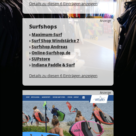
Details zu diesen 6 Einträgen anzeigen
Anzeige
Surfshops
›
Maximum-Surf
›
Surf Shop Windstärke 7
›
Surfshop Andreas
›
Online-Surfshop.de
›
SUPstore
›
Indiana Paddle & Surf
Details zu diesen 6 Einträgen anzeigen
Anzeige