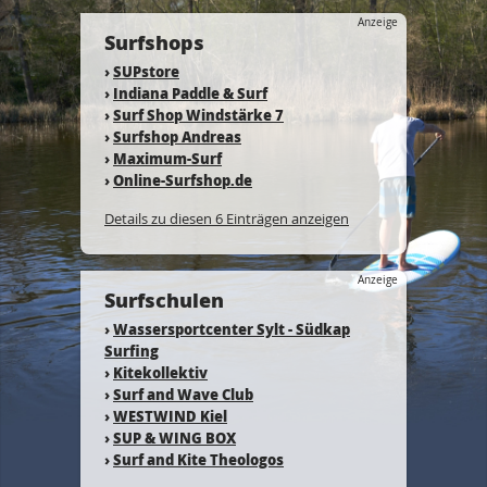
Anzeige
Surfshops
›
SUPstore
›
Indiana Paddle & Surf
›
Surf Shop Windstärke 7
›
Surfshop Andreas
›
Maximum-Surf
›
Online-Surfshop.de
Details zu diesen 6 Einträgen anzeigen
Anzeige
Surfschulen
›
Wassersportcenter Sylt - Südkap
Surfing
›
Kitekollektiv
›
Surf and Wave Club
›
WESTWIND Kiel
›
SUP & WING BOX
›
Surf and Kite Theologos