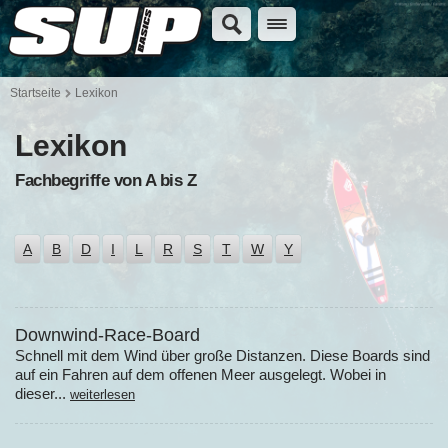
Startseite
Lexikon
Lexikon
Fachbegriffe von A bis Z
A
B
D
I
L
R
S
T
W
Y
Downwind-Race-Board
Schnell mit dem Wind über große Distanzen. Diese Boards sind
auf ein Fahren auf dem offenen Meer ausgelegt. Wobei in
dieser...
weiterlesen