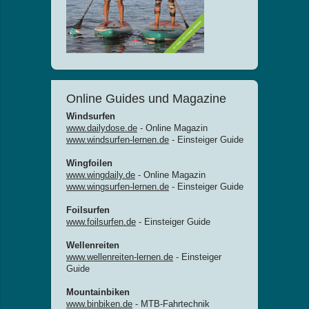
Online Guides und Magazine
Windsurfen
www.dailydose.de
- Online Magazin
www.windsurfen-lernen.de
- Einsteiger Guide
Wingfoilen
www.wingdaily.de
- Online Magazin
www.wingsurfen-lernen.de
- Einsteiger Guide
Foilsurfen
www.foilsurfen.de
- Einsteiger Guide
Wellenreiten
www.wellenreiten-lernen.de
- Einsteiger
Guide
Mountainbiken
www.binbiken.de
- MTB-Fahrtechnik