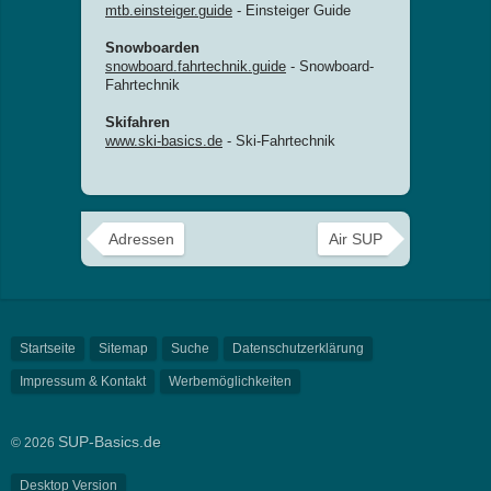
mtb.einsteiger.guide
- Einsteiger Guide
Snowboarden
snowboard.fahrtechnik.guide
- Snowboard-
Fahrtechnik
Skifahren
www.ski-basics.de
- Ski-Fahrtechnik
Adressen
Air SUP
Startseite
Sitemap
Suche
Datenschutzerklärung
Impressum & Kontakt
Werbemöglichkeiten
SUP-Basics.de
© 2026
Desktop Version