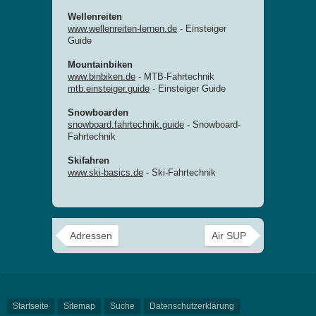
Wellenreiten
www.wellenreiten-lernen.de
- Einsteiger
Guide
Mountainbiken
www.binbiken.de
- MTB-Fahrtechnik
mtb.einsteiger.guide
- Einsteiger Guide
Snowboarden
snowboard.fahrtechnik.guide
- Snowboard-
Fahrtechnik
Skifahren
www.ski-basics.de
- Ski-Fahrtechnik
Adressen
Air SUP
Startseite
Sitemap
Suche
Datenschutzerklärung