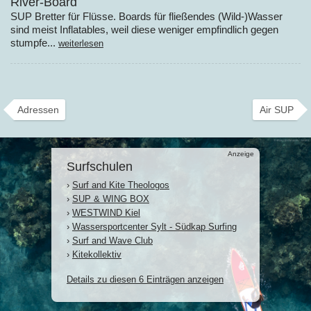
River-Board
SUP Bretter für Flüsse. Boards für fließendes (Wild-)Wasser
sind meist Inflatables, weil diese weniger empfindlich gegen
stumpfe...
weiterlesen
Adressen
Air SUP
Anzeige
Surfschulen
›
Surf and Kite Theologos
›
SUP & WING BOX
›
WESTWIND Kiel
›
Wassersportcenter Sylt - Südkap Surfing
›
Surf and Wave Club
›
Kitekollektiv
Details zu diesen 6 Einträgen anzeigen