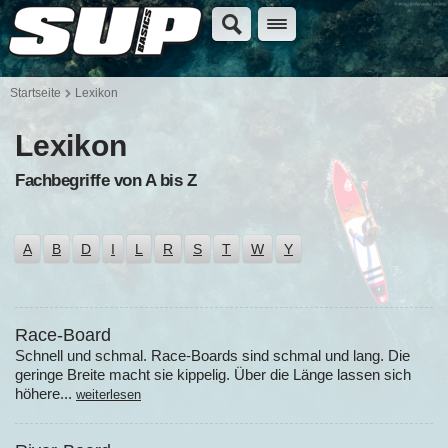
Startseite
Lexikon
Lexikon
Fachbegriffe von A bis Z
A
B
D
I
L
R
S
T
W
Y
Race-Board
Schnell und schmal. Race-Boards sind schmal und lang. Die
geringe Breite macht sie kippelig. Über die Länge lassen sich
höhere...
weiterlesen