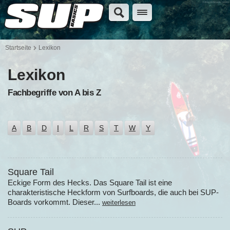
Startseite
Lexikon
Lexikon
Fachbegriffe von A bis Z
A
B
D
I
L
R
S
T
W
Y
Square Tail
Eckige Form des Hecks. Das Square Tail ist eine
charakteristische Heckform von Surfboards, die auch bei SUP-
Boards vorkommt. Dieser...
weiterlesen