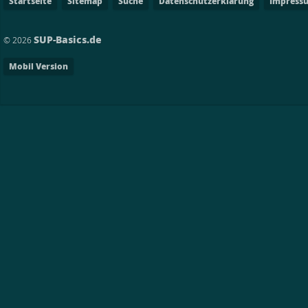
Startseite
Sitemap
Suche
Datenschutzerklärung
Impress
SUP-Basics.de
© 2026
Mobil Version