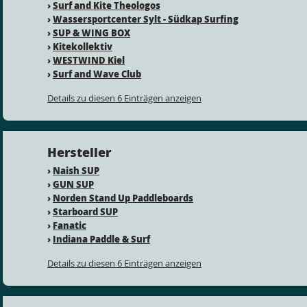
›
Surf and Kite Theologos
›
Wassersportcenter Sylt - Südkap Surfing
›
SUP & WING BOX
›
Kitekollektiv
›
WESTWIND Kiel
›
Surf and Wave Club
Details zu diesen 6 Einträgen anzeigen
Hersteller
›
Naish SUP
›
GUN SUP
›
Norden Stand Up Paddleboards
›
Starboard SUP
›
Fanatic
›
Indiana Paddle & Surf
Details zu diesen 6 Einträgen anzeigen